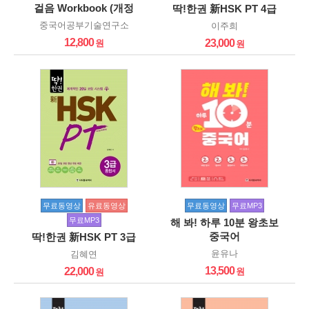
걸음 Workbook (개정
딱!한권 新HSK PT 4급
판)
중국어공부기술연구소
이주희
12,800
23,000
무료동영상
유료동영상
무료동영상
무료MP3
무료MP3
해 봐! 하루 10분 왕초보
중국어
딱!한권 新HSK PT 3급
윤유나
김혜연
13,500
22,000