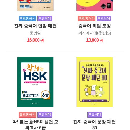
무료동영상
무료MP3
유료동영상
무료MP3
진짜 중국어 입말 패턴
중국어 리얼 토킹
문광일
쉬시에시에(徐协协)
16,000
13,800
유료동영상
무료MP3
무료MP3
착! 붙는 新HSK 실전 모
진짜 중국어 문장 패턴
의고사 6급
80