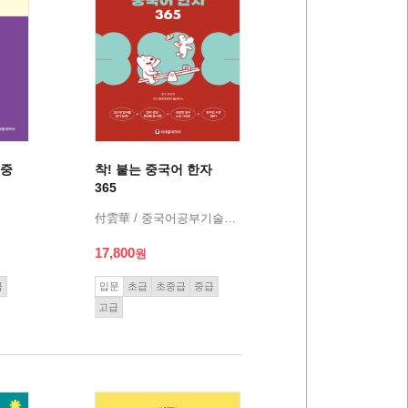
 중
착! 붙는 중국어 한자
365
付雲華 / 중국어공부기술연구소
17,800
급
입문
초급
초중급
중급
고급