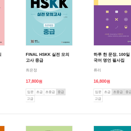
의
FINAL HSKK 실전 모의
하루 한 문장, 100일
고사 중급
국어 명언 필사집
최은정
류리
17,800
16,800
입문
초급
초중급
중급
입문
초급
초중급
중
고급
고급