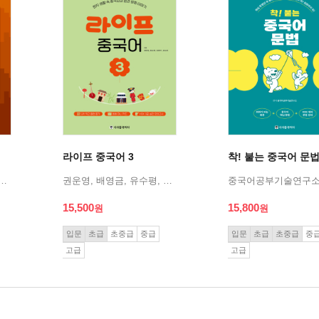
라이프 중국어 3
착! 붙는 중국어 문
성은, 김아영, 김홍매, 권순자, 원립추
권운영, 배영금, 유수평, 유창리
중국어공부기술연구
15,500
15,800
입문
초급
초중급
중급
입문
초급
초중급
중
고급
고급