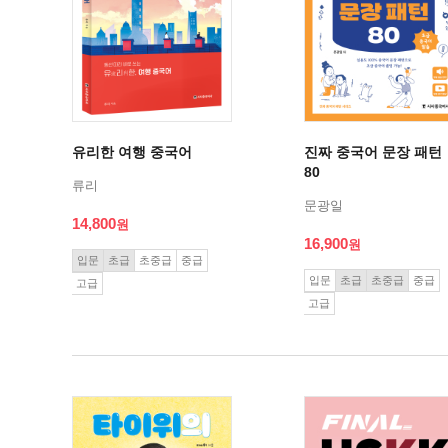
유리한 여행 중국어
진짜 중국어 문장 패턴
80
류리
문광일
14,800
16,900
입문
초급
초중급
중급
입문
초급
초중급
중급
고급
고급