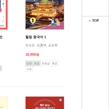
TOP
턴
힐링 중국어 1
유성은, 김홍매, 김승현
16,800
입문
초급
초중급
중급
급
고급