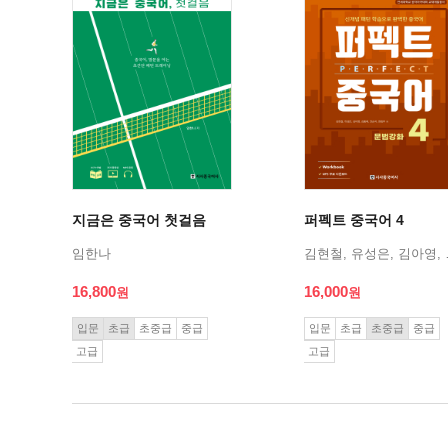
지금은 중국어 첫걸음
퍼펙트 중국어 4
임한나
김현철, 유
16,800
16,000
입문
초급
초중급
중급
입문
초급
초중급
중급
고급
고급