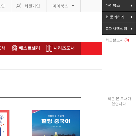
마이북스
그인
회원가입
마이북스
1:1문의하기
교재채택상담
최근본도서
0
도서
베스트셀러
시리즈도서
최근 본 도서가
없습니다.