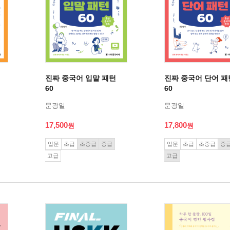
진짜 중국어 입말 패턴
진짜 중국어 단어 패
60
60
문광일
문광일
17,500
17,800
입문
초급
초중급
중급
입문
초급
초중급
중
고급
고급