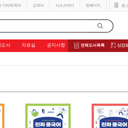
어·기타외국어
교과서
시소스터디
빈페이지
로
의도서
자료실
공지사항
전체도서목록
신간