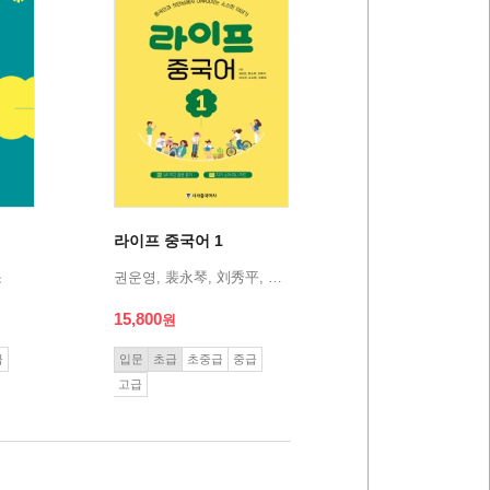
법
라이프 중국어 1
소
권운영, 裴永琴, 刘秀平, 刘仓利, 金红梅, 安秦锐
15,800
급
입문
초급
초중급
중급
고급