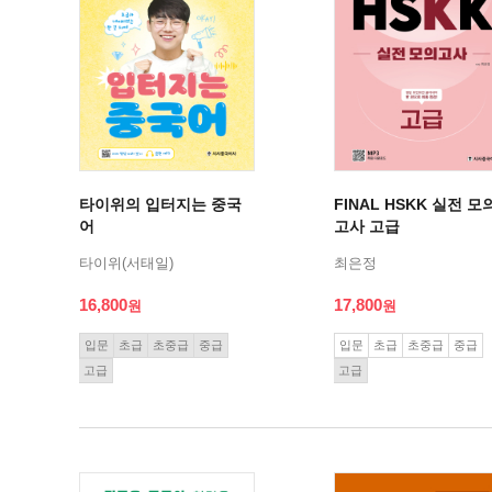
타이위의 입터지는 중국
FINAL HSKK 실전 모
어
고사 고급
타이위(서태일)
최은정
16,800
17,800
입문
초급
초중급
중급
입문
초급
초중급
중급
고급
고급