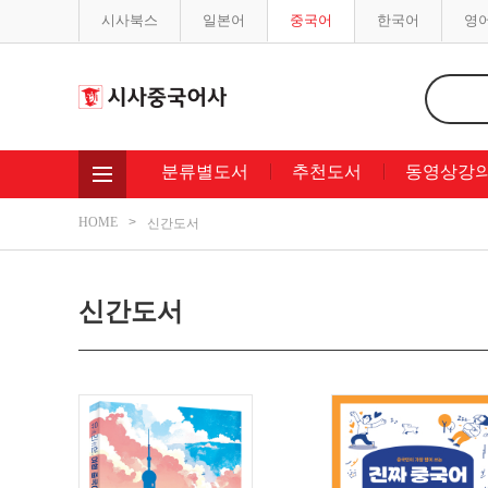
시사북스
일본어
중국어
한국어
영
분류별도서
추천도서
동영상강
HOME
신간도서
신간도서