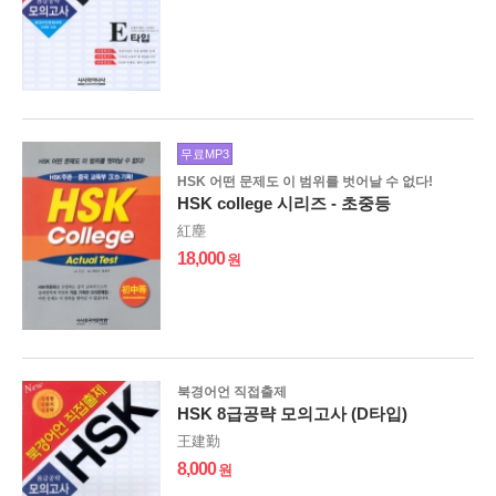
무료MP3
HSK 어떤 문제도 이 범위를 벗어날 수 없다!
HSK college 시리즈 - 초중등
紅塵
18,000
북경어언 직접출제
HSK 8급공략 모의고사 (D타입)
王建勤
8,000