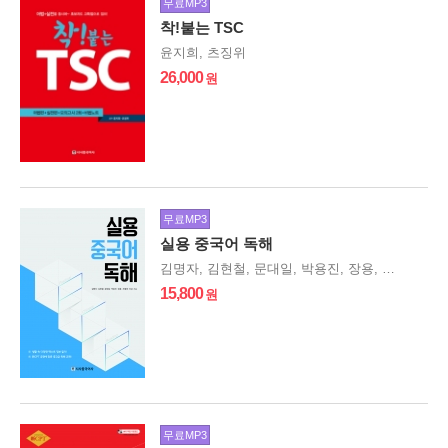
무료MP3
착!붙는 TSC
윤지희, 츠징위
26,000
무료MP3
실용 중국어 독해
김명자, 김현철, 문대일, 박용진, 장용, 조혜영, 진남
15,800
무료MP3