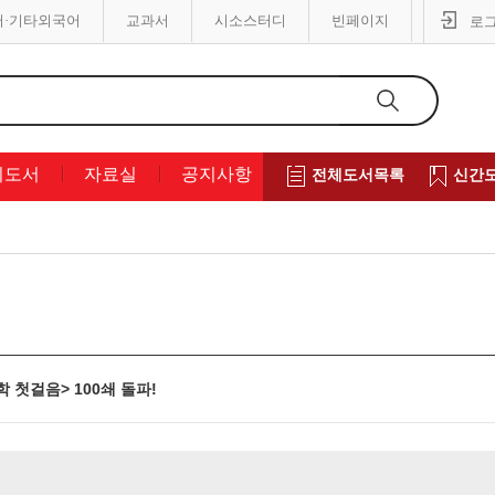
어·기타외국어
교과서
시소스터디
빈페이지
로
의도서
자료실
공지사항
전체도서목록
신간
 첫걸음> 100쇄 돌파!