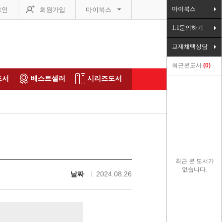
마이북스
그인
회원가입
마이북스
1:1문의하기
교재채택상담
최근본도서
0
도서
베스트셀러
시리즈도서
최근 본 도서가
없습니다.
날짜
2024.08.26