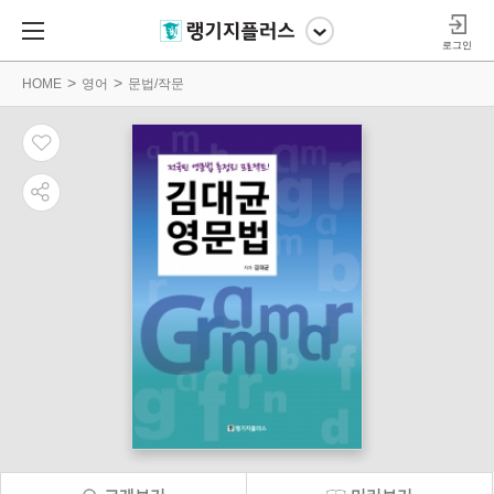
로그인
HOME
영어
문법/작문