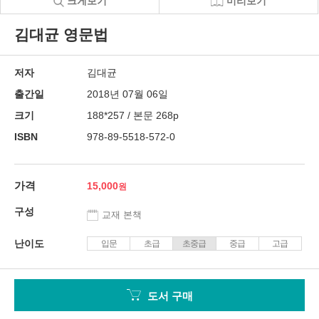
크게보기
미리보기
김대균 영문법
저자
김대균
출간일
2018년 07월 06일
크기
188*257 / 본문 268p
ISBN
978-89-5518-572-0
가격
15,000
구성
교재 본책
난이도
입문
초급
초중급
중급
고급
도서 구매