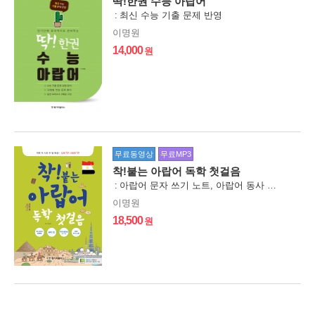
딱!한권 수능 아랍어
최신 수능 기출 문제 반영
이명원
14,000
무료동영상
무료MP3
착!붙는 아랍어 독학 첫걸음
아랍어 문자 쓰기 노트, 아랍어 동사 변화표 포켓북 별책부록 제공
이명원
18,500