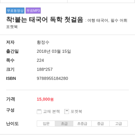
무료동영상
무료MP3
착!붙는 태국어 독학 첫걸음
여행 태국어, 필수 어휘
포켓북
저자
황정수
출간일
2018년 03월 15일
쪽수
224
크기
188*257
ISBN
9788955184280
가격
15,000
구성
교재 본책
포켓북
난이도
입문
초급
초중급
중급
고급