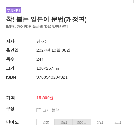
무료MP3
착! 붙는 일본어 문법(개정판)
[MP3, 단어PDF, 품사별 활용 양면카드]
저자
장재은
출간일
2024년 10월 08일
쪽수
244
크기
188×257mm
ISBN
9788940294321
가격
15,800
구성
교재 본책
난이도
입문
초급
초중급
중급
고급