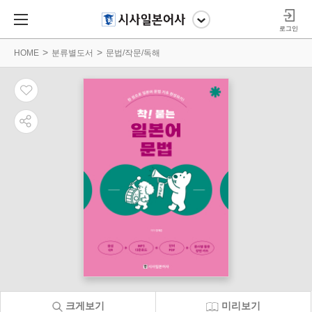
로그인
HOME
분류별도서
문법/작문/독해
크게보기
미리보기