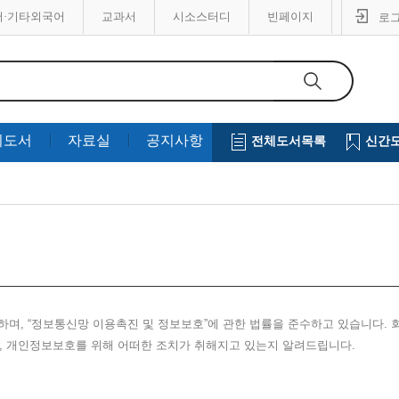
어·기타외국어
교과서
시소스터디
빈페이지
로
의도서
자료실
공지사항
전체도서목록
신간