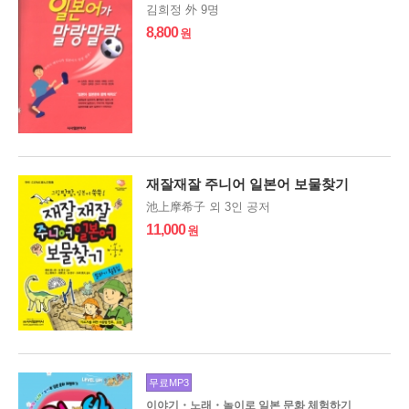
김희정 外 9명
8,800
재잘재잘 주니어 일본어 보물찾기
池上摩希子 외 3인 공저
11,000
무료MP3
이야기・노래・놀이로 일본 문화 체험하기