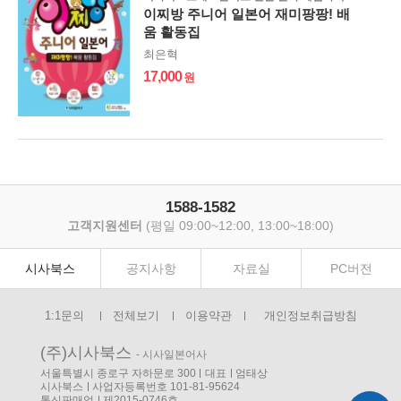
이찌방 주니어 일본어 재미팡팡! 배
움 활동집
최은혁
17,000
1588-1582
고객지원센터
(평일 09:00~12:00, 13:00~18:00)
시사북스
공지사항
자료실
PC버전
1:1문의
전체보기
이용약관
개인정보취급방침
(주)시사북스
- 시사일본어사
서울특별시 종로구 자하문로 300
대표
엄태상
시사북스
사업자등록번호 101-81-95624
통신판매업
제2015-0746호