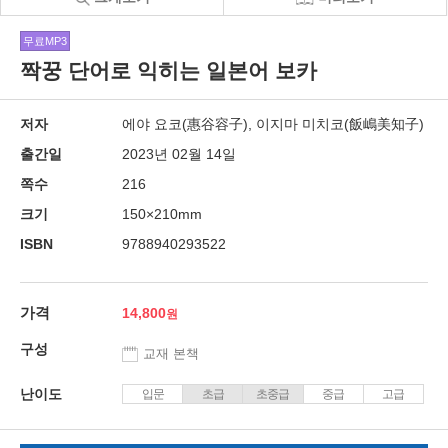
무료MP3
짝꿍 단어로 익히는 일본어 보카
저자
에야 요코(惠谷容子), 이지마 미치코(飯嶋美知子)
출간일
2023년 02월 14일
쪽수
216
크기
150×210mm
ISBN
9788940293522
가격
14,800
구성
교재 본책
난이도
입문
초급
초중급
중급
고급