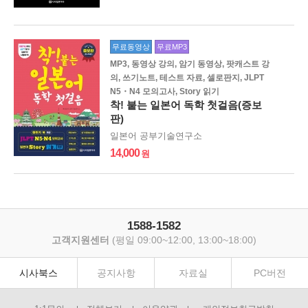
무료동영상
무료MP3
MP3, 동영상 강의, 암기 동영상, 팟캐스트 강
의, 쓰기노트, 테스트 자료, 셀로판지, JLPT
N5・N4 모의고사, Story 읽기
착! 붙는 일본어 독학 첫걸음(증보
판)
일본어 공부기술연구소
14,000
1588-1582
고객지원센터
(평일 09:00~12:00, 13:00~18:00)
시사북스
공지사항
자료실
PC버전