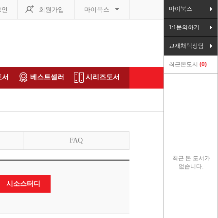
마이북스
그인
회원가입
마이북스
1:1문의하기
교재채택상담
최근본도서
0
도서
베스트셀러
시리즈도서
FAQ
최근 본 도서가
없습니다.
시소스터디