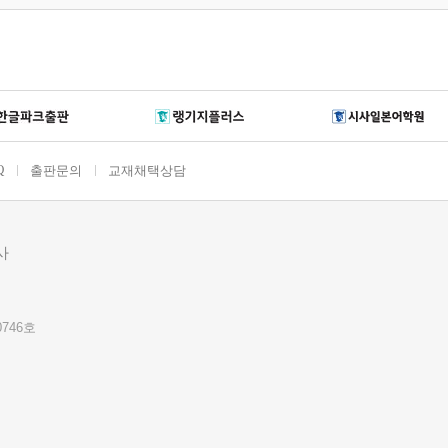
Q
출판문의
교재채택상담
사
0746호