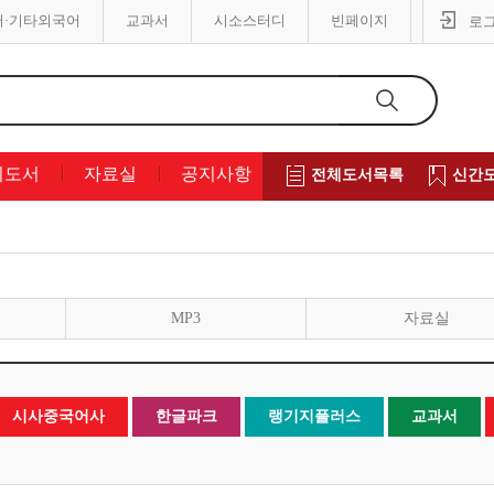
어·기타외국어
교과서
시소스터디
빈페이지
로
의도서
자료실
공지사항
전체도서목록
신간
MP3
자료실
시사중국어사
한글파크
랭기지플러스
교과서