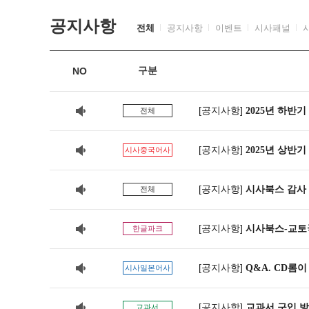
공지사항
전체
공지사항
이벤트
시사패널
구분
NO
공지사항
2025년 하반
전체
공지사항
2025년 상반
시사중국어사
공지사항
시사북스 감사 
전체
공지사항
시사북스-교토
한글파크
공지사항
Q&A. CD롬이
시사일본어사
공지사항
교과서 구입 방
교과서