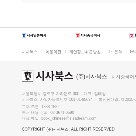
FA
시사북스
이용약관
개인정보취급방침
1:1문의
(주)시사북스
- 시사중국어
서울특별시 종로구 자하문로 300
대표
엄태상
시사북스
사업자등록번호 101-81-95624
통신판매업
제2015-
교재 주문
1588-1582
도서 내용 문의
02-3671-0590
대표 메일
book_chinese@sisadream.com
COPYRIGHT (주)시사북스. ALL RIGHT RESERVED