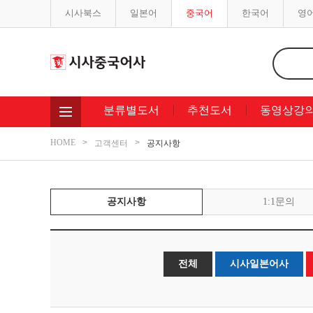
시사북스
일본어
중국어
한국어
영
분류별도서
추천도서
동영상강
HOME
고객센터
공지사항
공지사항
1:1문의
전체
시사일본어사